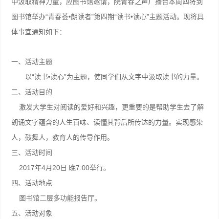
中汲取精神力量，应图书馆邀请，院青春之声广播台本周四将到
“
•
”
“
•
”
图书馆举办
青春荟
朗读者
第四期
读书
读心
主题活动。现将具
体事宜通知如下：
一、活动主题
“
•
”
以
读书
读心
为主题，使同学们从文字中汲取读书的力量。
二、活动目的
激发大学生对阅读的爱好和兴趣，更重要的是帮助学生去了解
朗诵文字蕴含的人生百味、读懂其背后所传达的力量。实现感染
人，鼓舞人，教育人的传导作用。
三、活动时间
2017
4
20
7:00
年
月
日
晚
举行。
四、活动地点
图书馆二层多功能报告厅。
五、活动对象