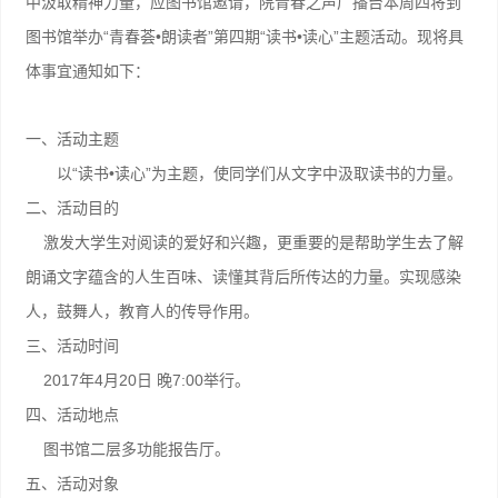
中汲取精神力量，应图书馆邀请，院青春之声广播台本周四将到
“
•
”
“
•
”
图书馆举办
青春荟
朗读者
第四期
读书
读心
主题活动。现将具
体事宜通知如下：
一、活动主题
“
•
”
以
读书
读心
为主题，使同学们从文字中汲取读书的力量。
二、活动目的
激发大学生对阅读的爱好和兴趣，更重要的是帮助学生去了解
朗诵文字蕴含的人生百味、读懂其背后所传达的力量。实现感染
人，鼓舞人，教育人的传导作用。
三、活动时间
2017
4
20
7:00
年
月
日
晚
举行。
四、活动地点
图书馆二层多功能报告厅。
五、活动对象