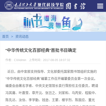
首页
>
资讯动态
“中华传统文化百部经典”首批书目确定
作者：CXAdmin
上传时间：2017-08-05 18:07:32
近日，由中宣部支持指导、文化部委托国家图书馆组织实施的
“中华传统文化百部经典”编纂工作召开编纂委员会第一次会议。
编委会由著名学者、中央文史馆馆长袁行霈担任主任委员，聘请
冯其庸、叶嘉莹、章开沅、张岂之、刘家和、乌丙安、程毅中、
陈先达、汝信、李学勤、钱逊、王蒙、楼宇烈、陈鼓应、董光