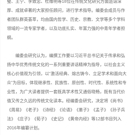
璧、王宁、李致忠、杜维明等18位在传统文化研究方面造诣深
厚、成就卓著的大家担任顾问，进行学术指导。编委会成员与作
者团队群英荟萃，均由国内哲学、历史、宗教、文学等多个学科
领域的一流专家学者，以及功底扎实、年富力强的中青年学者担
纲。
编委会研究认为，编撰工作要以习近平总书记关于传承和弘
扬中华优秀传统文化的一系列重要讲话精神为指导，以社会主义
核心价值观为引领，以“激活经典、熔古铸今、立足学术和面向大
众”为目标，体现继承性、民族性、原创性、时代性、系统性和专
业性，为广大读者提供一套既具学术性又通俗晓畅，既有当代价
值又传之久远的传统文化读本。经编委会研究，决定将《尚书》
《周易》《老子》《诗经》《论语》《墨子》《孟子》《孙子兵
法》《庄子》《荀子》《史记》《黄帝内经》等12部书目列入
2016年编纂计划。