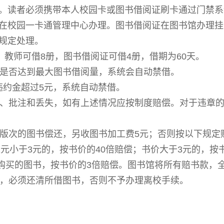
。读者必须携带本人校园卡或图书借阅证刷卡通过门禁系
在校园一卡通管理中心办理。图书借阅证在图书馆办理挂
关规定处理。
，教师可借8册，图书借阅证可借4册，借期为60天。
管是否达到最大图书借阅量，系统会自动禁借。
，违约金超过5元，系统自动禁借。
毁、批注和丢失，如有上述情况应按制度赔偿。对于违章
版次的图书偿还，另收图书加工费5元；否则按以下规定赔
元小于3元的，按书价的40倍赔偿；书价大于3元的，按书价
后购买的图书，按书价的3倍赔偿。图书馆将所有赔书款，
前，必须还清所借图书，否则不予办理离校手续。