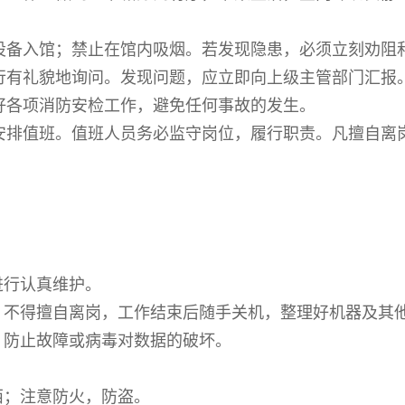
设备入馆；禁止在馆内吸烟。若发现隐患，必须立刻劝阻
行有礼貌地询问。发现问题，应立即向上级主管部门汇报
好各项消防安检工作，避免任何事故的发生。
安排值班。值班人员务必监守岗位，履行职责。凡擅自离
进行认真维护。
位，不得擅自离岗，工作结束后随手关机，整理好机器及其
，防止故障或病毒对数据的破坏。
西；注意防火，防盗。