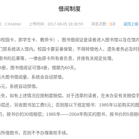
借阅制度
：CXAdmin
上传时间：2017-08-05 18:38:55
浏览次数：
0
次
返回上级
称校园卡，即学生卡、教师卡）、图书借阅证是读者进入图书馆以及在馆
门禁系统进入馆内。校园卡要妥善保管，不得转借他人，遗失者务必及时
图书的后果等，一律由原卡所有者负责，并按有关规定处理。
8册，图书借阅证可借4册，借期为60天。
最大图书借阅量，系统会自动禁借。
过5元，系统自动禁借。
丢失，如有上述情况应按制度赔偿。对于违章的读者，在未办妥有关赔偿
偿还，另收图书加工费5元；否则按以下规定赔书：1985年以前购买的图
，按书价的30倍赔偿；1985年——2004年购买的图书，按书价的5倍
清所借图书，否则不予办理离校手续。