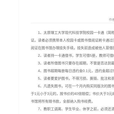
作者
1、太原理工大学现代科技学院校园一卡通（简
证。读者必须携带本人校园卡或图书借阅证刷卡通过
阅证在图书馆办理挂失手续。挂失前造成被他人冒借
2、读者持一卡通借书，学生可借5册，教师可借
3、读者所借图书只要存在超期，不管是否达到
4、图书超期每册每日违约金0.1元，违约金超
5、读者要爱护图书，不得污损、撕毁、批注和
6、凡遗失图书，可在一个月内购买同版次的图书
于1元小于3元的，按书价的40倍赔偿；书价大于3元的
书馆将所有赔书款，全部纳入购书经费。
7、教职工调离、学生毕业、休学之前，必须还