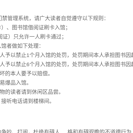
门禁管理系统，请广大读者自觉遵守以下规则：
卡）、图书馆借阅证刷卡入馆；
借阅证）只允许一人刷卡通过；
入馆者做如下处理：
卡人予以禁止1个月入馆的处罚，处罚期间本人承担图书因
卡人予以禁止6个月入馆的处罚，处罚期间本人承担图书
损坏的本人要予以赔偿。
、易爆品入馆。
食物的读者请到休闲区品尝。
，接听电话请到楼梯间。
馆内争吵、打闹，杜绝有碍人 格和有碍观瞻的不道德行为