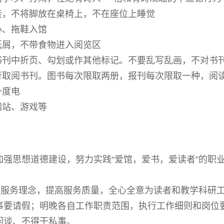
鞋，不将脚放在桌椅上，不在座位上睡觉
心、拖鞋入馆
纸屑，不带食物进入阅览区
在书刊中折页、勾划或作其他标记。不要乱写乱画，不对书
行取阅书刊。图书每次限取两册，报刊每次限取一种，阅
一度电
网站、游戏等
加强思想道德建设，努力实践“爱馆，爱书，爱读者”的职
善服务理念，提高服务质量，全心全意为读者和教学科研
事要请假；明晚各自工作职责范围，执行工作细则和岗位
闲谈、不得干私事。