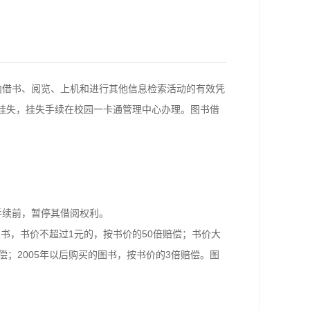
内借书、阅览、上机和进行其他信息检索活动的有效凭
挂失，挂失手续在校园一卡通管理中心办理。图书借
手续前，暂停其借阅权利。
书，书价不超过1元的，按书价的50倍赔偿；书价大
赔偿；2005年以后购买的图书，按书价的3倍赔偿。图